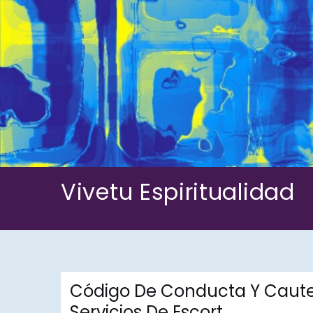
Skip
to
content
Vivetu Espiritualidad
Código De Conducta Y Cautel
Servicios De Escort