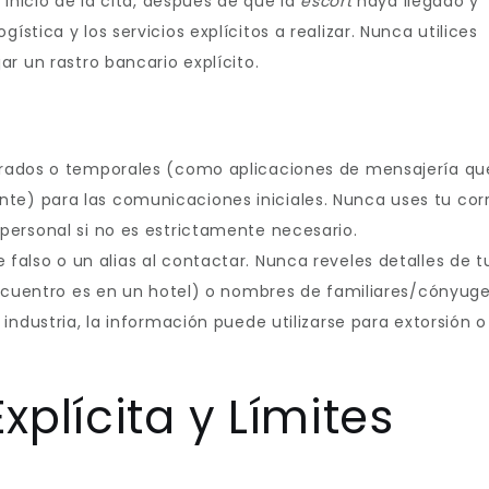
 inicio de la cita, después de que la
escort
haya llegado y
stica y los servicios explícitos a realizar. Nunca utilices
ar un rastro bancario explícito.
ifrados o temporales (como aplicaciones de mensajería qu
e) para las comunicaciones iniciales. Nunca uses tu cor
personal si no es estrictamente necesario.
also o un alias al contactar. Nunca reveles detalles de t
encuentro es en un hotel) o nombres de familiares/cónyuge
industria, la información puede utilizarse para extorsión o
xplícita y Límites